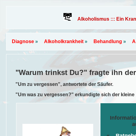
Alkoholismus ::: Ein Kran
Diagnose
»
Alkoholkrankheit
»
Behandlung
»
A
"Warum trinkst Du?" fragte ihn der
"Um zu vergessen", antwortete der Säufer.
"Um was zu vergessen?" erkundigte sich der kleine 
Informati
a
«
Ratgebe